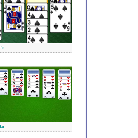
tär
tär