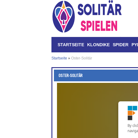
STARTSEITE
KLONDIKE
SPIDER
PY
Startseite
»
Oster-Solitär
OSTER-SOLITÄR