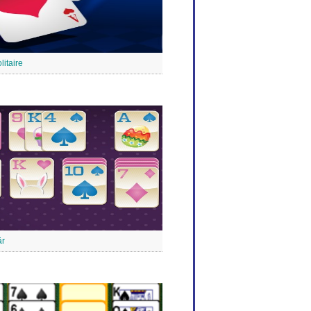
litaire
är