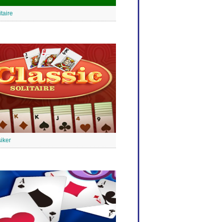
taire
siker