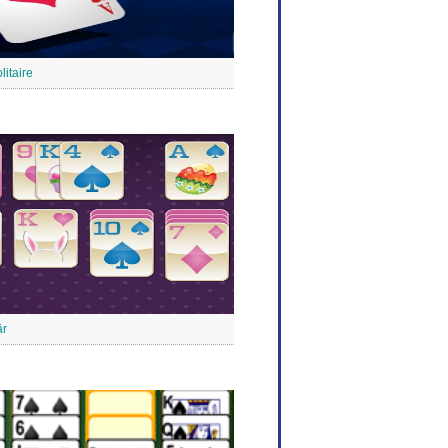
litaire
är