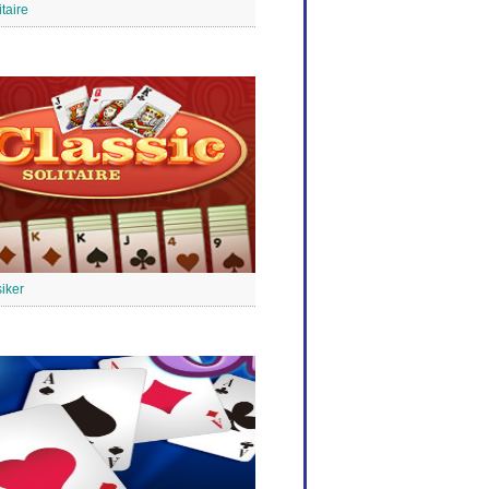
taire
siker