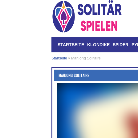
STARTSEITE
KLONDIKE
SPIDER
PY
Startseite
»
Mahjong Solitaire
MAHJONG SOLITAIRE