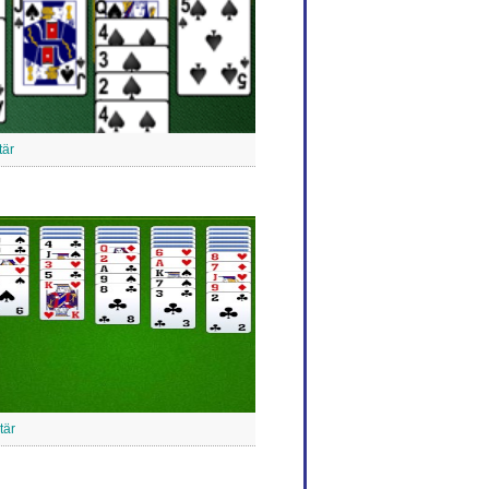
tär
tär