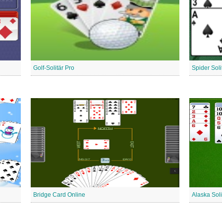
Golf-Solitär Pro
Spider Soli
Bridge Card Online
Alaska Soli