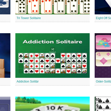
Tri Tower Solitaire
Eight Off So
Addiction Solitär
Oster-Solit