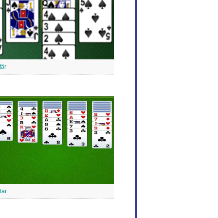
tär
tär