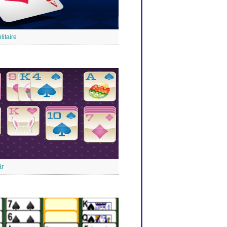
litaire
är