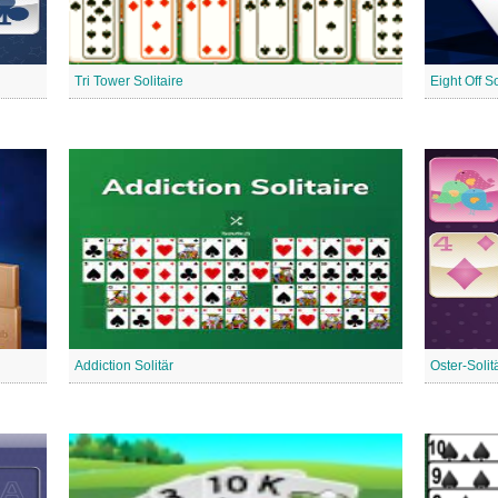
Tri Tower Solitaire
Eight Off So
Addiction Solitär
Oster-Solit