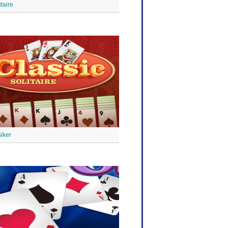
taire
siker