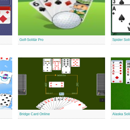
Golf-Solitär Pro
Spider Soli
Bridge Card Online
Alaska Soli