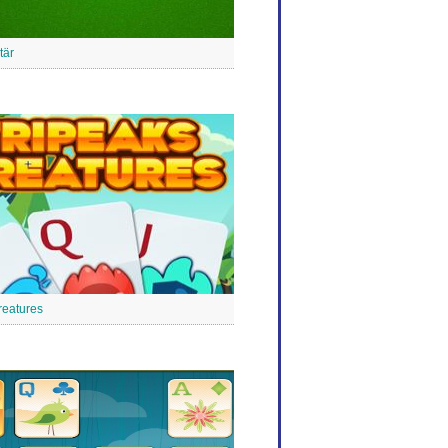
tär
reatures