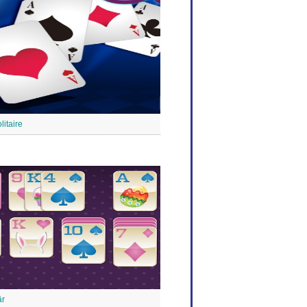
litaire
är