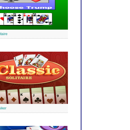
taire
siker