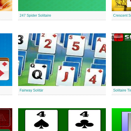
247 Spider Solitaire
Crescent So
Fairway Solitär
Solitaire T