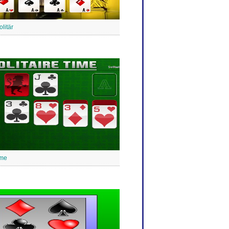
litär
ime